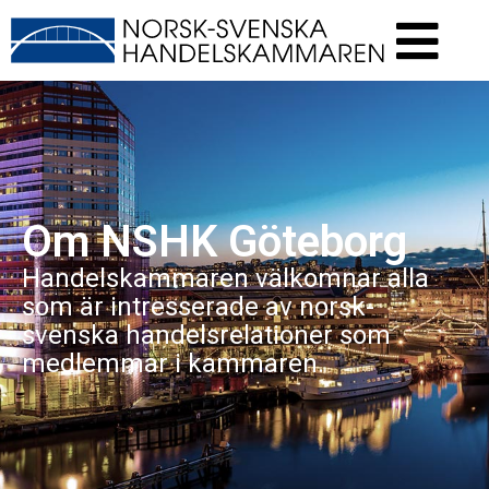
Om NSHK Göteborg
Handelskammaren välkomnar alla
som är intresserade av norsk-
svenska handelsrelationer som
medlemmar i kammaren.