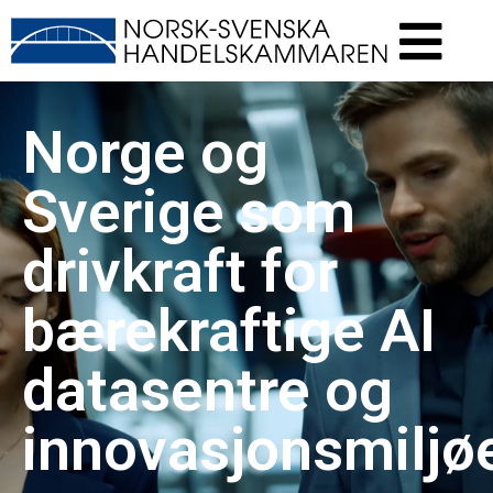
Norge og
Sverige som
drivkraft for
bærekraftige AI
datasentre og
innovasjonsmiljøe