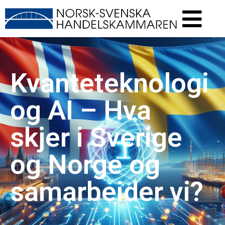
Kvanteteknologi
og AI – Hva
skjer i Sverige
og Norge og
samarbeider vi?