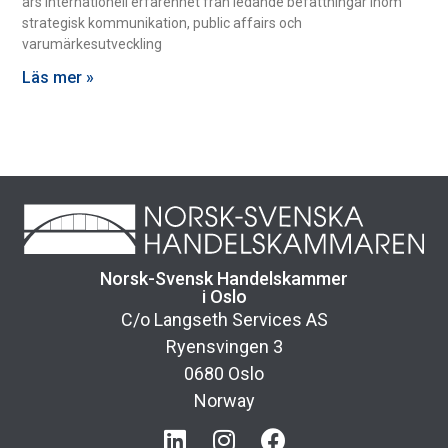
års internationell erfarenhet från ledande befattningar inom
strategisk kommunikation, public affairs och
varumärkesutveckling
Läs mer »
Norsk-Svensk Handelskammer
i Oslo
C/o Langseth Services AS
Ryensvingen 3
0680 Oslo
Norway