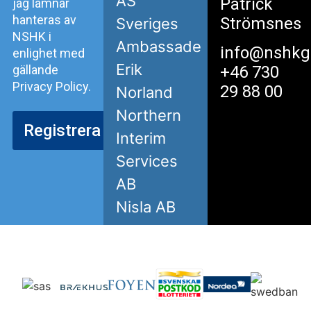
AS
Patrick
jag lämnar
hanteras av
Strömsnes
Sveriges
NSHK i
Ambassade
info@nshkg
enlighet med
Erik
gällande
+46 730
Privacy Policy.
29 88 00
Norland
Northern
Registrera
Interim
Services
AB
Nisla AB