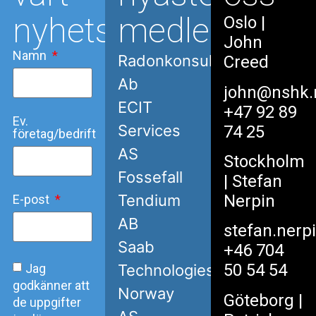
nyhetsbrev
medlemmar
Oslo
|
John
Namn
Radonkonsult
Creed
Ab
john@nshk.
ECIT
+47 92 89
Ev.
Services
74 25
företag/bedrift
AS
Stockholm
Fossefall
| Stefan
Nerpin
Tendium
E-post
AB
stefan.nerp
Saab
+46 704
50 54 54
Jag
Technologies
godkänner att
Norway
Göteborg
|
de uppgifter