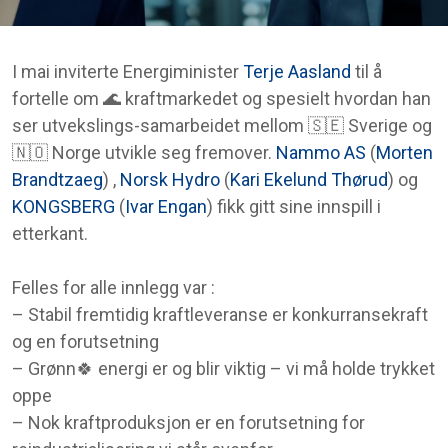
I mai inviterte
Energiminister
Terje Aasland
til å
fortelle om 🌊 kraftmarkedet og spesielt hvordan han
ser utvekslings-samarbeidet mellom 🇸🇪 Sverige og
🇳🇴 Norge utvikle seg fremover.
Nammo AS
(
Morten
Brandtzaeg
) ,
Norsk Hydro
(
Kari Ekelund Thørud
) og
KONGSBERG
(
Ivar Engan
) fikk gitt sine innspill i
etterkant.
Felles for alle innlegg var :
– Stabil fremtidig kraftleveranse er konkurransekraft
og en forutsetning
– Grønn🍀 energi er og blir viktig – vi må holde trykket
oppe
– Nok kraftproduksjon er en forutsetning for