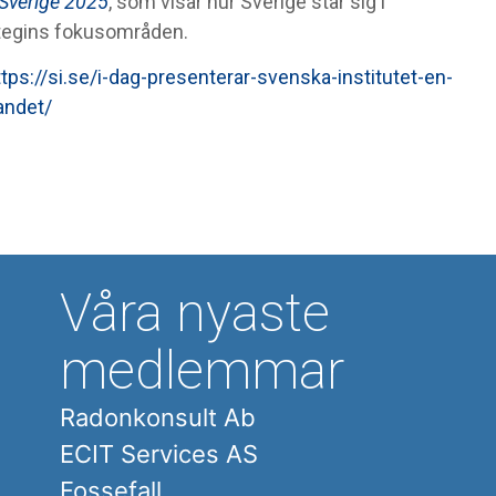
Sverige 2025
, som visar hur Sverige står sig i
rategins fokusområden.
ttps://si.se/i-dag-presenterar-svenska-institutet-en-
landet/
Våra nyaste
medlemmar
Radonkonsult Ab
ECIT Services AS
Fossefall