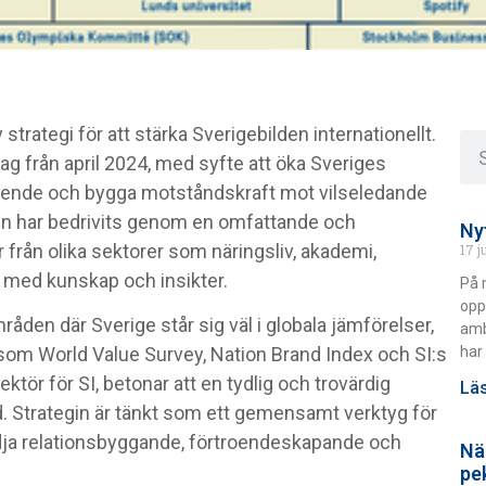
strategi för att stärka Sverigebilden internationellt.
rag från april 2024, med syfte att öka Sveriges
troende och bygga motståndskraft mot vilseledande
in har bedrivits genom en omfattande och
Ny
från olika sektorer som näringsliv, akademi,
17 j
t med kunskap och insikter.
På 
opp
den där Sverige står sig väl i globala jämförelser,
amb
har 
 som World Value Survey, Nation Brand Index och SI:s
ktör för SI, betonar att en tydlig och trovärdig
Läs
ld. Strategin är tänkt som ett gemensamt verktyg för
tödja relationsbyggande, förtroendeskapande och
Nä
pe