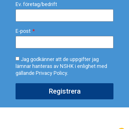
Ev. företag/bedrift
E-post
Jag godkänner att de uppgifter jag
lämnar hanteras av NSHK i enlighet med
gällande Privacy Policy.
Registrera