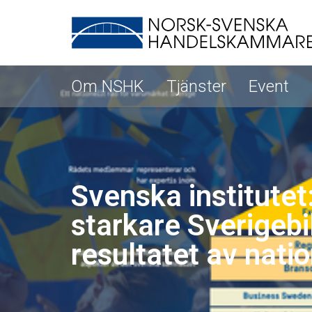
Om NSHK
Tjänster
Event
Svenska institutet:
starkare Sverigebil
resultatet av nati