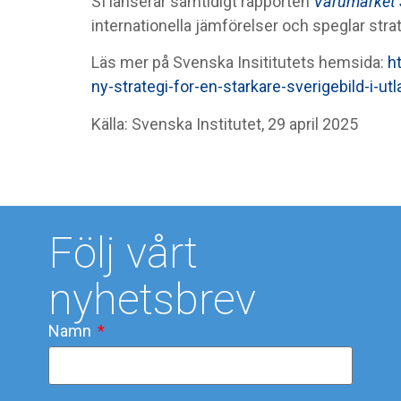
SI lanserar samtidigt rapporten
Varumärket 
internationella jämförelser och speglar st
Läs mer på Svenska Insititutets hemsida:
h
ny-strategi-for-en-starkare-sverigebild-i-ut
Källa: Svenska Institutet, 29 april 2025
Följ vårt
nyhetsbrev
Namn