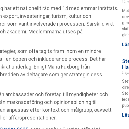
12 
ing har ett nationellt råd med 14 medlemmar inrättats.
Mob
xport, investeringar, turism, kultur och
omv
geo
rer som varit involverade i processen. Särskild vikt
ski
iv och akademi. Medlemmarna utses på
glo
Läs
rategier, som ofta tagits fram inom en mindre
s i en öppen och inkluderande process. Det har
St
krat underlag. Enligt Maria Fuxborg från
Ha
1 ap
bredden av deltagare som ger strategin dess
Ste
dir
Sto
 från ambassader och företag till myndigheter och
led
från marknadsföring och opinionsbildning till
pub
an anpassas efter kontext och målgrupp, oavsett
Läs
eller affärspresentationer.