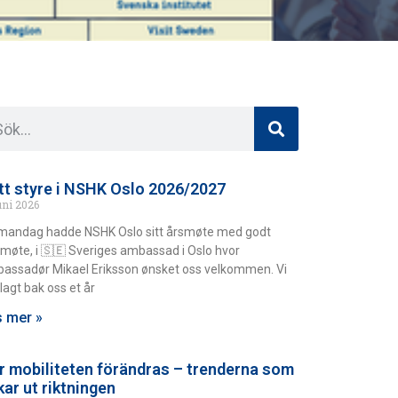
tt styre i NSHK Oslo 2026/2027
uni 2026
mandag hadde NSHK Oslo sitt årsmøte med godt
møte, i 🇸🇪 Sveriges ambassad i Oslo hvor
assadør Mikael Eriksson ønsket oss velkommen. Vi
lagt bak oss et år
 mer »
r mobiliteten förändras – trenderna som
kar ut riktningen