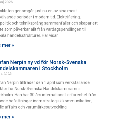
maj 2026
iliteten genomgår just nu en av sina mest
älvande perioder i modern tid. Elektrifiering,
politik och tekniksprång sammanfaller och skapar ett
fte som påverkar allt från vardagspendlingen till
bala handelsstrukturer. Här visar
 mer »
efan Nerpin ny vd för Norsk-Svenska
ndelskammaren i Stockholm
ril 2026
fan Nerpin tillträder den 1 april som verkställande
ektör för Norsk-Svenska Handelskammaren i
ckholm. Han har 30 års internationell erfarenhet från
ande befattningar inom strategisk kommunikation,
lic affairs och varumärkesutveckling
 mer »