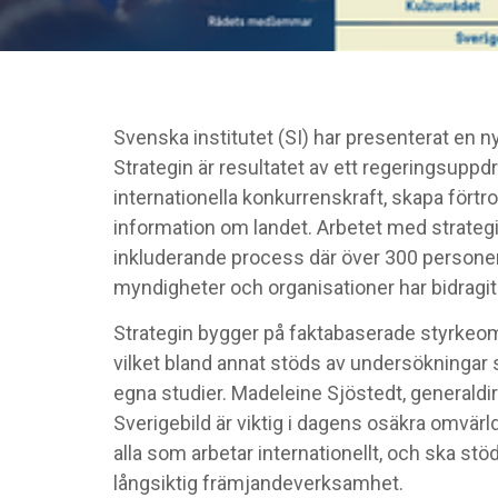
Svenska institutet (SI) har presenterat en ny 
Strategin är resultatet av ett regeringsuppd
internationella konkurrenskraft, skapa för
information om landet. Arbetet med strateg
inkluderande process där över 300 personer 
myndigheter och organisationer har bidragi
Strategin bygger på faktabaserade styrkeområ
vilket bland annat stöds av undersökningar
egna studier. Madeleine Sjöstedt, generaldire
Sverigebild är viktig i dagens osäkra omvär
alla som arbetar internationellt, och ska s
långsiktig främjandeverksamhet.