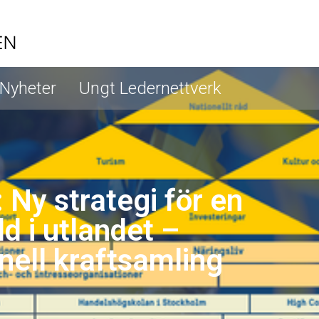
Nyheter
Ungt Ledernettverk
 Ny strategi för en
d i utlandet –
onell kraftsamling