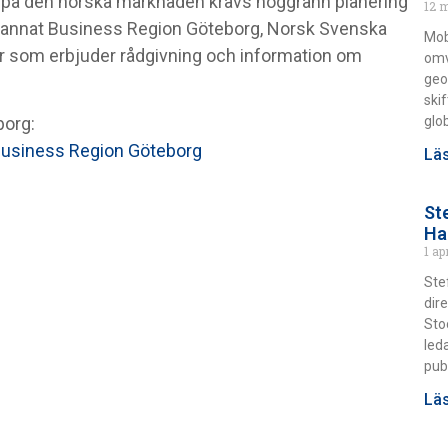
as på den norska marknaden krävs noggrann planering
12 
and annat Business Region Göteborg, Norsk Svenska
Mob
 som erbjuder rådgivning och information om
omv
geo
ski
glo
borg:
Business Region Göteborg
Läs
St
Ha
1 ap
Ste
dir
Sto
led
pub
Läs