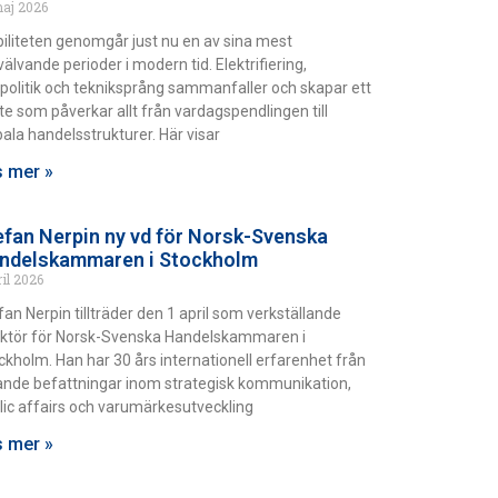
maj 2026
iliteten genomgår just nu en av sina mest
älvande perioder i modern tid. Elektrifiering,
politik och tekniksprång sammanfaller och skapar ett
fte som påverkar allt från vardagspendlingen till
bala handelsstrukturer. Här visar
 mer »
efan Nerpin ny vd för Norsk-Svenska
ndelskammaren i Stockholm
ril 2026
fan Nerpin tillträder den 1 april som verkställande
ektör för Norsk-Svenska Handelskammaren i
ckholm. Han har 30 års internationell erfarenhet från
ande befattningar inom strategisk kommunikation,
lic affairs och varumärkesutveckling
 mer »