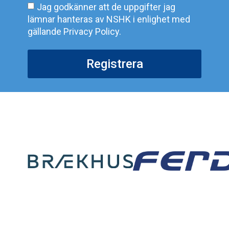
Jag godkänner att de uppgifter jag
lämnar hanteras av NSHK i enlighet med
gällande Privacy Policy.
Registrera