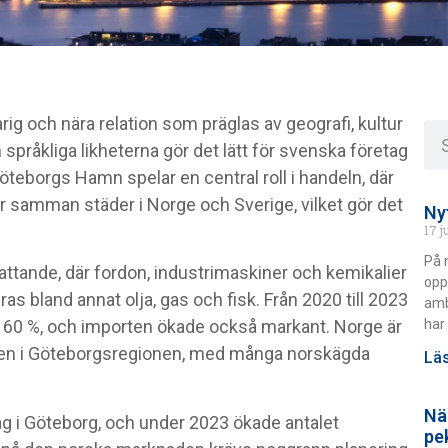
g och nära relation som präglas av geografi, kultur
pråkliga likheterna gör det lätt för svenska företag
öteborgs Hamn spelar en central roll i handeln, där
der samman städer i Norge och Sverige, vilket gör det
Ny
17 j
På 
tande, där fordon, industrimaskiner och kemikalier
opp
s bland annat olja, gas och fisk. Från 2020 till 2023
amb
har 
 60 %, och importen ökade också markant. Norge är
ren i Göteborgsregionen, med många norskägda
Läs
Nä
ag i Göteborg, och under 2023 ökade antalet
pe