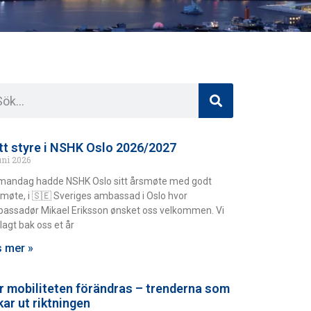
tt styre i NSHK Oslo 2026/2027
uni 2026
mandag hadde NSHK Oslo sitt årsmøte med godt
møte, i 🇸🇪 Sveriges ambassad i Oslo hvor
assadør Mikael Eriksson ønsket oss velkommen. Vi
lagt bak oss et år
 mer »
r mobiliteten förändras – trenderna som
kar ut riktningen