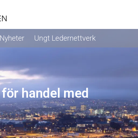
Nyheter
Ungt Ledernettverk
 för handel med