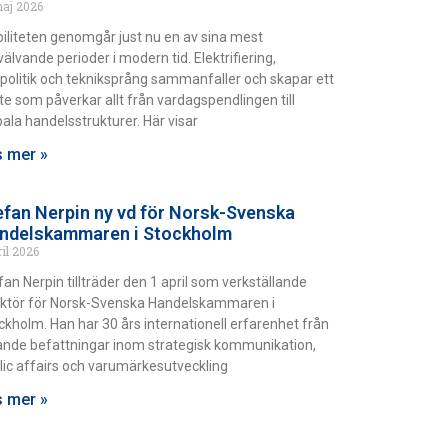
maj 2026
iliteten genomgår just nu en av sina mest
älvande perioder i modern tid. Elektrifiering,
politik och tekniksprång sammanfaller och skapar ett
fte som påverkar allt från vardagspendlingen till
bala handelsstrukturer. Här visar
 mer »
efan Nerpin ny vd för Norsk-Svenska
ndelskammaren i Stockholm
ril 2026
fan Nerpin tillträder den 1 april som verkställande
ektör för Norsk-Svenska Handelskammaren i
ckholm. Han har 30 års internationell erfarenhet från
ande befattningar inom strategisk kommunikation,
lic affairs och varumärkesutveckling
 mer »