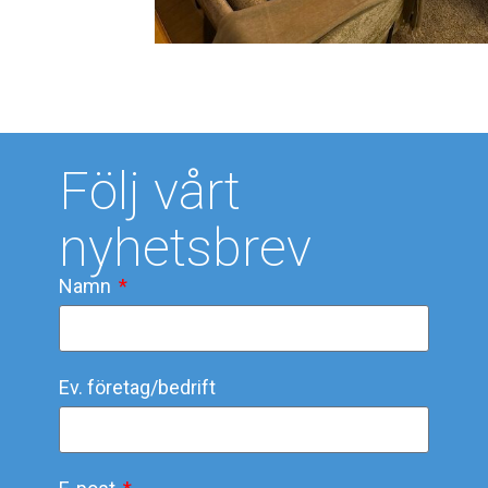
Följ vårt
nyhetsbrev
Namn
Ev. företag/bedrift