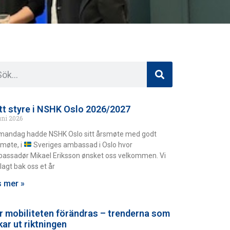
tt styre i NSHK Oslo 2026/2027
uni 2026
mandag hadde NSHK Oslo sitt årsmøte med godt
møte, i
Sveriges ambassad i Oslo hvor
assadør Mikael Eriksson ønsket oss velkommen. Vi
lagt bak oss et år
 mer »
r mobiliteten förändras – trenderna som
kar ut riktningen