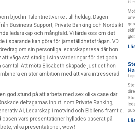
12 
Mob
 bjöd in Talentnettverket till heldag. Dagen
omv
geo
från Business Support, Private Banking och Nordsikt
ski
nde ledarskap och mångfald. Vi lärde oss om det
glo
de i sparande kan göra för jämställdhetsfrågan. VD
Läs
föredrag om sin personliga ledarskapsresa där hon
 att våga stå stadig i sina värderingar för det goda
St
 samtal. Att möta Elisabeth skapade just det hon
Ha
kombinera en stor ambition med att vara intresserad
1 ap
Ste
dir
en god stund på att arbeta med sex olika case där
Sto
 önskade deltagarnas input inom Private Banking,
led
enerativ AI, Ledarskap i motvind och Elbilens framtid.
pub
d casen vars presentationer hyllades baserat på
Läs
bete, vilka presentationer, wow!