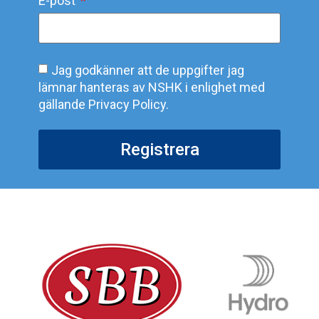
E-post
Jag godkänner att de uppgifter jag
lämnar hanteras av NSHK i enlighet med
gällande Privacy Policy.
Registrera