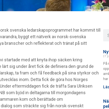
t norsk svenska ledarskapsprogrammet har kommit till
jt varandra, byggt ett nätverk av norsk-svenska
ya branscher och reflekterat och tränat på sitt
Ny
17 j
vi startade med att knyta ihop säcken kring
På 
 lärt sig under året fick de definiera den grund de
opp
arskap, ta fram och få feedback på sina styrkor och
amb
har 
t utvecklas inom. Detta fick de göra hos Norges
Under eftermiddagen fick de träffa Sara Ulriksen
Läs
 DNB som bjöd in deltagarna till morgondagens
skammaren kom och berättade om
Nä
ialog som sträckte sig från norsk-svenskt
pe