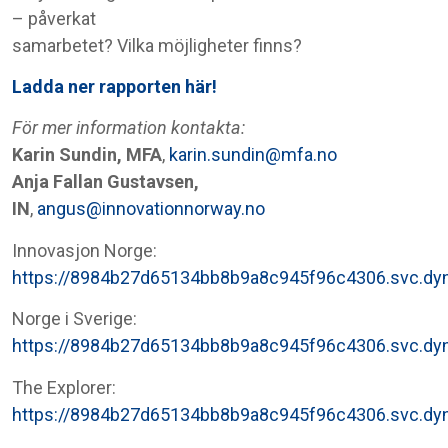
– påverkat
samarbetet? Vilka möjligheter finns?
Ladda ner rapporten här!
För mer information kontakta:
Karin Sundin, MFA
,
karin.sundin@mfa.no
Anja Fallan Gustavsen,
IN
,
angus@innovationnorway.no
Innovasjon Norge:
https://8984b27d65134bb8b9a8c945f96c4306.svc
Norge i Sverige:
https://8984b27d65134bb8b9a8c945f96c4306.svc.
The Explorer:
https://8984b27d65134bb8b9a8c945f96c4306.svc