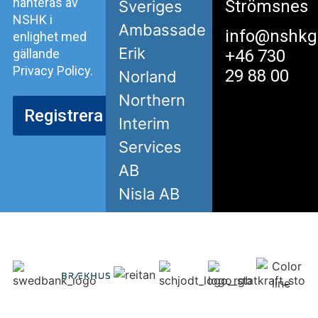
hanteras av
Strömsnes
Sveriges
NSHK i
Ambassade
info@nshkg
enlighet med
Erik
gällande
+46 730
Privacy Policy.
29 88 00
Norland
Northern
Registrera
Interim
Services
AB
Nisla AB