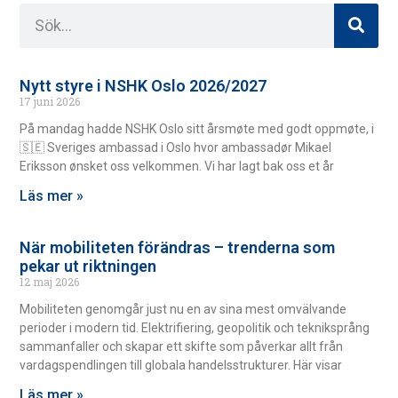
Nytt styre i NSHK Oslo 2026/2027
17 juni 2026
På mandag hadde NSHK Oslo sitt årsmøte med godt oppmøte, i
🇸🇪 Sveriges ambassad i Oslo hvor ambassadør Mikael
Eriksson ønsket oss velkommen. Vi har lagt bak oss et år
Läs mer »
När mobiliteten förändras – trenderna som
pekar ut riktningen
12 maj 2026
Mobiliteten genomgår just nu en av sina mest omvälvande
perioder i modern tid. Elektrifiering, geopolitik och tekniksprång
sammanfaller och skapar ett skifte som påverkar allt från
vardagspendlingen till globala handelsstrukturer. Här visar
Läs mer »