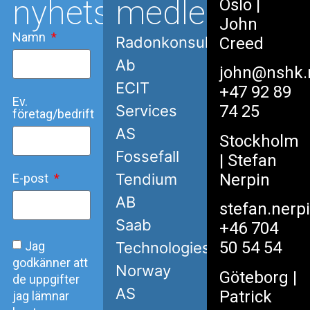
nyhetsbrev
medlemmar
Oslo
|
John
Namn
Radonkonsult
Creed
Ab
john@nshk.
ECIT
+47 92 89
Ev.
Services
74 25
företag/bedrift
AS
Stockholm
Fossefall
| Stefan
Nerpin
Tendium
E-post
AB
stefan.nerp
Saab
+46 704
50 54 54
Jag
Technologies
godkänner att
Norway
Göteborg
|
de uppgifter
AS
Patrick
jag lämnar