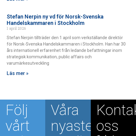
Stefan Nerpin ny vd för Norsk-Svenska
Handelskammaren i Stockholm
1 april 2026
Stefan Nerpin tillträder den 1 april som verkställande direktör
för Norsk-Svenska Handelskammaren i Stockholm. Han har 30
års internationell erfarenhet från ledande befattningar inom
strategisk kommunikation, public affairs och
varumärkesutveckling
Läs mer »
Följ
Våra
Konta
vårt
nyaste
oss