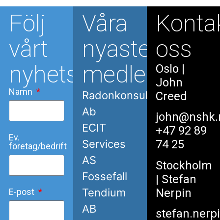
Följ
Våra
Konta
vårt
nyaste
oss
nyhetsbrev
medlemmar
Oslo
|
John
Namn
Radonkonsult
Creed
Ab
john@nshk.
ECIT
+47 92 89
Ev.
Services
74 25
företag/bedrift
AS
Stockholm
Fossefall
| Stefan
Nerpin
Tendium
E-post
AB
stefan.nerp