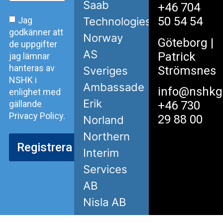
Saab
+46 704
50 54 54
Jag
Technologies
godkänner att
Norway
Göteborg
|
de uppgifter
AS
Patrick
jag lämnar
hanteras av
Strömsnes
Sveriges
NSHK i
Ambassade
info@nshkg
enlighet med
Erik
gällande
+46 730
Privacy Policy.
29 88 00
Norland
Northern
Registrera
Interim
Services
AB
Nisla AB