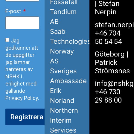
Fossefall
| Stefan
Nerpin
Tendium
E-post
AB
stefan.nerp
Saab
+46 704
50 54 54
Jag
Technologies
godkänner att
Norway
Göteborg
|
de uppgifter
AS
Patrick
jag lämnar
hanteras av
Strömsnes
Sveriges
NSHK i
Ambassade
info@nshkg
enlighet med
Erik
gällande
+46 730
Privacy Policy.
29 88 00
Norland
Northern
Registrera
Interim
Services