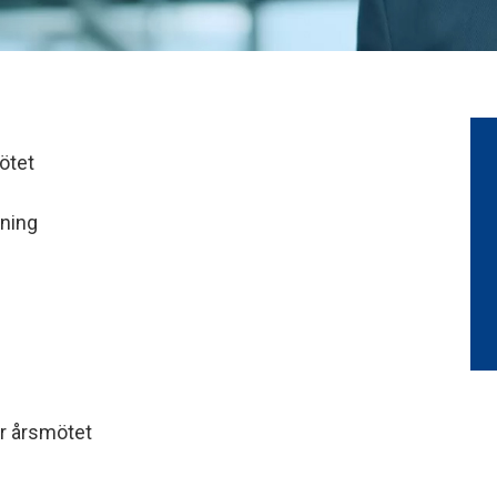
ötet
sning
er årsmötet