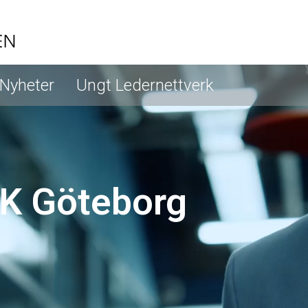
Nyheter
Ungt Ledernettverk
K Göteborg