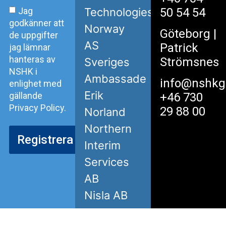
50 54 54
Jag
Technologies
godkänner att
Norway
Göteborg
|
de uppgifter
AS
Patrick
jag lämnar
hanteras av
Strömsnes
Sveriges
NSHK i
Ambassade
info@nshkg
enlighet med
Erik
gällande
+46 730
Privacy Policy.
29 88 00
Norland
Northern
Registrera
Interim
Services
AB
Nisla AB