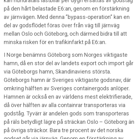
kan hundratals lastbilar per dygn ersättas av godståg
på den hårt belastade E6:an, genom en förstärkning
av järnvägen. Med denna ”bypass-operation” kan en
del av godsflödet föras över från väg till järnväg
mellan Oslo och Göteborg, och därmed bidra till att
minska risken för en trafikinfarkt på E6:an.
I Norge benämns Göteborg som Norges viktigaste
hamn, då en stor del av landets export och import går
via Göteborgs hamn, Skandinaviens största.
Göteborgs hamn är Sveriges viktigaste godsnav, där
omkring hälften av Sveriges containergods anlöper.
Hamnen är också en av världens mest elektrifierade,
då över hälften av alla containrar transporteras via
godståg. Tyvärr är andelen gods som transporteras
på räls betydligt lägre på sträckan Oslo – Göteborg än
på övriga sträckor. Bara tre procent av det norska
godset går via järnväg. Genom en förstärkning av