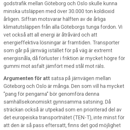
godstrafik mellan Göteborg och Oslo skulle kunna
minska utsläppen med över 30.000 ton koldioxid
årligen. Siffran motsvarar hälften av de årliga
klimatutsläppen från alla Göteborgs tunga fordon. Vi
vet också att all energi är åtråvärd och att
energieffektiva lösningar är framtiden. Transporter
som går på järnväg istället för på väg är extremt
energisnåla, då förluster i friktion är mycket högre för
gummi mot asfalt jämfört med stål mot räls.
Argumenten för att
satsa på järnvägen mellan
Göteborg och Oslo är många. Den som vill ha mycket
”pang för pengarna” bör genomföra denna
samhällsekonomiskt gynnsamma satsning. Då
sträckan också är utpekad som en prioriterad del av
det europeiska transportnätet (TEN-T), inte minst för
att den är så pass eftersatt, finns det god möjlighet