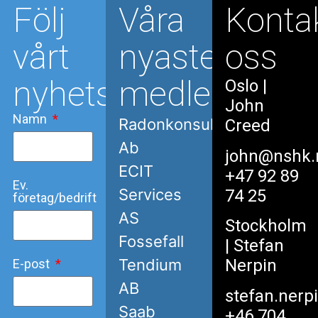
Följ
Våra
Konta
vårt
nyaste
oss
nyhetsbrev
medlemmar
Oslo
|
John
Namn
Radonkonsult
Creed
Ab
john@nshk.
ECIT
+47 92 89
Ev.
Services
74 25
företag/bedrift
AS
Stockholm
Fossefall
| Stefan
Nerpin
Tendium
E-post
AB
stefan.nerp
Saab
+46 704