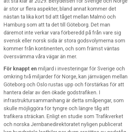
att stå klar år 2029. Betydelsen för Sverige och Norge
är stor ur flera aspekter, bland annat kommer det
nästan ta lika kort tid att tåget mellan Malmö och
Hamburg som att ta det till Göteborg. Det man
däremot inte verkar vara förberedd på från vare sig
svensk eller norsk sida är stora godsvolymerna som
kommer från kontinenten, och som främst väntas
översvämma våra vägar än mer.
För knappt en
miljard i investeringar för Sverige och
omkring två miljarder för Norge, kan järnvägen mellan
Göteborg och Oslo rustas upp och förstärkas för att
hantera delar av den ökade godstrafiken. I
infrastruktursammanhang är detta småpengar, som
skulle möjliggöra för tyngre och längre tåg att
trafikera sträckan. Enligt en studie som Trafikverket
och norska Jernbanedirektoratet nyligen publicerat