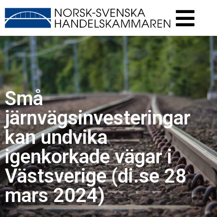
Små
järnvägsinvesteringar
kan undvika
igenkorkade vägar i
Västsverige (di.se 28
mars 2024)