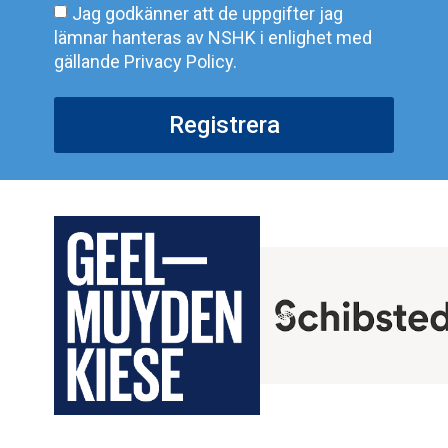
Jag godkänner att de uppgifter jag
lämnar hanteras av NSHK i enlighet med
gällande Privacy Policy.
Registrera