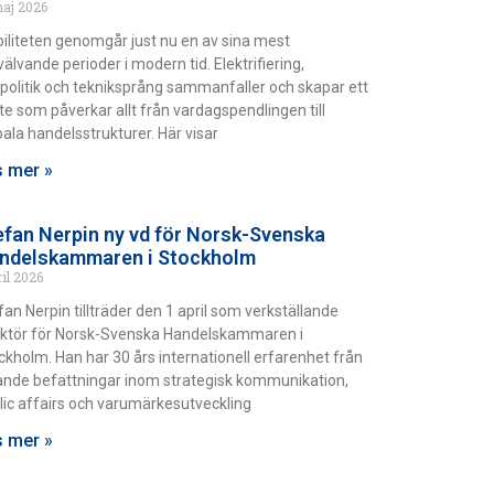
maj 2026
iliteten genomgår just nu en av sina mest
älvande perioder i modern tid. Elektrifiering,
politik och tekniksprång sammanfaller och skapar ett
fte som påverkar allt från vardagspendlingen till
bala handelsstrukturer. Här visar
 mer »
efan Nerpin ny vd för Norsk-Svenska
ndelskammaren i Stockholm
ril 2026
fan Nerpin tillträder den 1 april som verkställande
ektör för Norsk-Svenska Handelskammaren i
ckholm. Han har 30 års internationell erfarenhet från
ande befattningar inom strategisk kommunikation,
lic affairs och varumärkesutveckling
 mer »