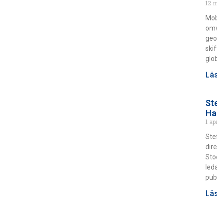
12 
Mob
omv
geo
ski
glo
Läs
St
Ha
1 ap
Ste
dir
Sto
led
pub
Läs