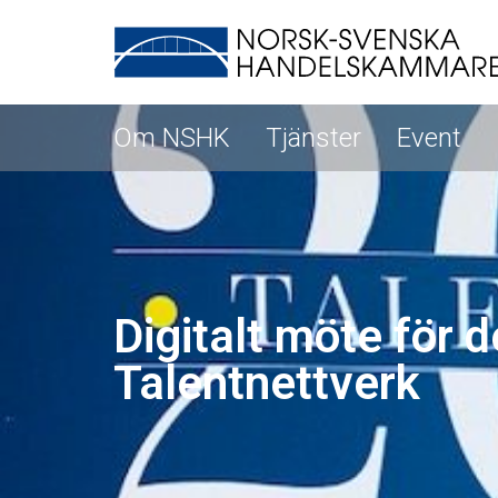
Om NSHK
Tjänster
Event
Digitalt möte för d
Talentnettverk