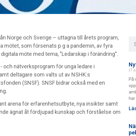
n Norge och Sverige – uttagna till årets program,
ta mötet, som försenats p g a pandemin, av fyra
 digitala möte med tema, ”Ledarskap i förändring”.
Ny
- och nätverksprogram för unga ledare i
17 j
t deltagare som valts ut av NSHK:s
På 
sfonden (SNSF). SNSF bidrar också med en
opp
ng.
amb
har 
nt arena för erfarenhetsutbyte, nya insikter samt
Läs
nde ägnat åt fördjupad kunskap och förståelse om
Nä
pe