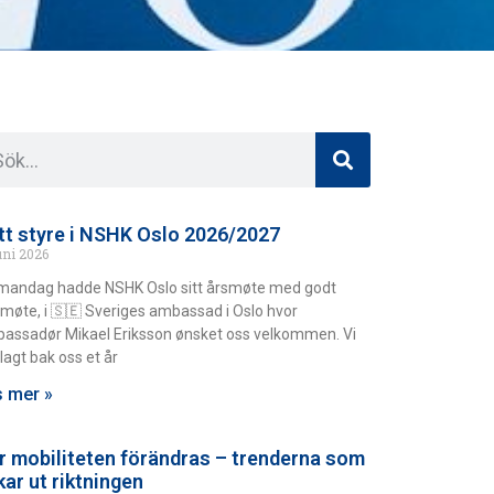
tt styre i NSHK Oslo 2026/2027
uni 2026
mandag hadde NSHK Oslo sitt årsmøte med godt
møte, i 🇸🇪 Sveriges ambassad i Oslo hvor
assadør Mikael Eriksson ønsket oss velkommen. Vi
lagt bak oss et år
 mer »
r mobiliteten förändras – trenderna som
kar ut riktningen