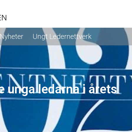
Nyheter
Ungt Ledernettverk
e unga ledarna i årets